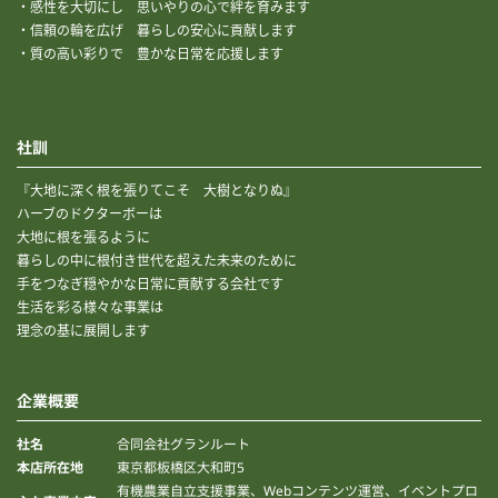
・感性を大切にし 思いやりの心で絆を育みます
・信頼の輪を広げ 暮らしの安心に貢献します
・質の高い彩りで 豊かな日常を応援します
社訓
『大地に深く根を張りてこそ 大樹となりぬ』
ハーブのドクターボーは
大地に根を張るように
暮らしの中に根付き世代を超えた未来のために
手をつなぎ穏やかな日常に貢献する会社です
生活を彩る様々な事業は
理念の基に展開します
企業概要
合同会社グランルート
社名
東京都板橋区大和町5
本店所在地
有機農業自立支援事業、Webコンテンツ運営、イベントプロ