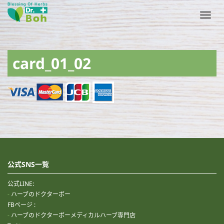
Toggl
navig
card_01_02
公式SNS一覧
公式LINE:
ハーブのドクターボー
FBページ :
ハーブのドクターボーメディカルハーブ専門店