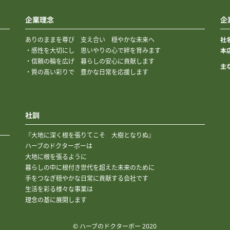
企業理念
企
社
ありのままを尊び 支え合い 穏やかな未来へ
本
・感性を大切にし 思いやりの心で絆を育みます
・信頼の輪を広げ 暮らしの安心に貢献します
主
・質の高い彩りで 豊かな日常を応援します
社訓
『大地に深く根を張りてこそ 大樹となりぬ』
ハーブのドクターボーは
大地に根を張るように
暮らしの中に根付き世代を超えた未来のために
手をつなぎ穏やかな日常に貢献する会社です
生活を彩る様々な事業は
理念の基に展開します
© ハーブのドクターボー 2020